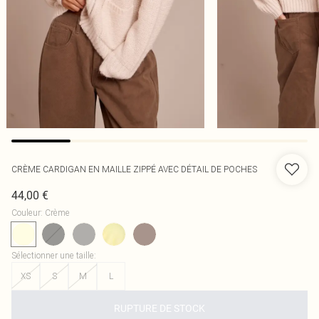
CRÈME CARDIGAN EN MAILLE ZIPPÉ AVEC DÉTAIL DE POCHES
44,00 €
Couleur
:
Crème
Sélectionner une taille
:
XS
S
M
L
RUPTURE DE STOCK