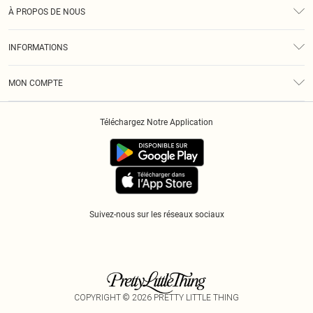
Assistance
À PROPOS DE NOUS
Retours
À Notre Sujet
Guide Des Tailles
INFORMATIONS
Diversité
Livraison
Conditions Générales
Klarna
MON COMPTE
Politique De Confidentialité
Historique
Informations Sur L’App PLT
Téléchargez Notre Application
Cookies
Suivez-nous sur les réseaux sociaux
COPYRIGHT ©
2026
PRETTY LITTLE THING