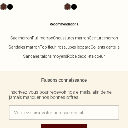
Recommendations
Sac marron
Pull marron
Chaussures marron
Ceinture marron
Sandales marron
Top fleuri rose
Jupes leopard
Collants dentelle
Sandales talons moyens
Robe decollete coeur
Retour au contenu principal
Faisons connaissance
Inscrivez-vous pour recevoir nos e-mails, afin de ne
jamais manquer nos bonnes offres.