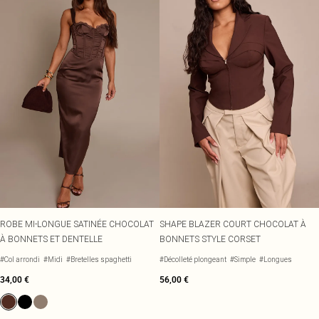
ROBE MI-LONGUE SATINÉE CHOCOLAT
SHAPE BLAZER COURT CHOCOLAT À
À BONNETS ET DENTELLE
BONNETS STYLE CORSET
#Col arrondi
#Midi
#Bretelles spaghetti
#Décolleté plongeant
#Simple
#Longues
34,00 €
56,00 €