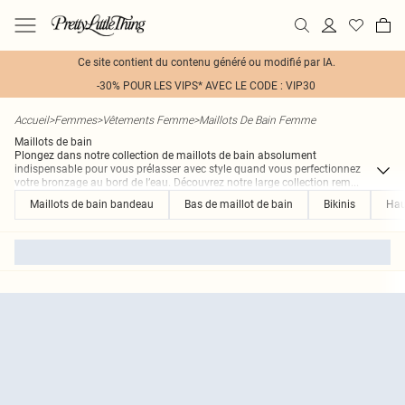
Ce site contient du contenu généré ou modifié par IA.
-30% POUR LES VIPS* AVEC LE CODE : VIP30
Accueil
>
Femmes
>
Vêtements Femme
>
Maillots De Bain Femme
Maillots de bain
Plongez dans notre collection de maillots de bain absolument
indispensable pour vous prélasser avec style quand vous perfectionnez
votre bronzage au bord de l’eau. Découvrez notre large collection rem
...
Maillots de bain bandeau
Bas de maillot de bain
Bikinis
Hau