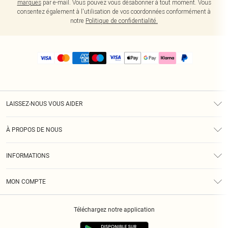
marques
par e-mail. Vous pouvez vous désabonner à tout moment. Vous
consentez également à l'utilisation de vos coordonnées conformément à
notre
Politique de confidentialité.
LAISSEZ-NOUS VOUS AIDER
Assistance
À PROPOS DE NOUS
Retours
À Notre Sujet
Guide Des Tailles
INFORMATIONS
PLT Réduction pour les étudiants
Livraison
Conditions Générales
Diversité
Royalty
MON COMPTE
Politique De Confidentialité
Klarna
Cookies
Informations Sur L’App PLT
Réduction étudiant - Student Beans
Téléchargez notre application
Historique