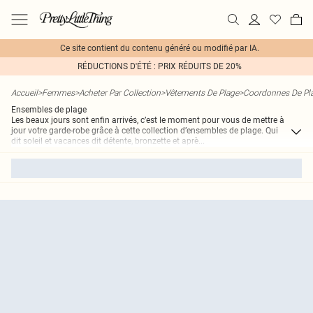
Ce site contient du contenu généré ou modifié par IA.
RÉDUCTIONS D'ÉTÉ : PRIX RÉDUITS DE 20%
Accueil
>
Femmes
>
Acheter Par Collection
>
Vêtements De Plage
>
Coordonnes De Pl
Ensembles de plage
Les beaux jours sont enfin arrivés, c’est le moment pour vous de mettre à
jour votre garde-robe grâce à cette collection d’ensembles de plage. Qui
dit soleil et vacances dit détente, bronzette et aprè
...