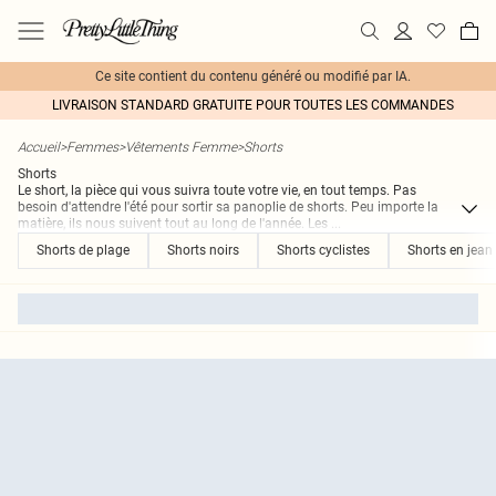
Ce site contient du contenu généré ou modifié par IA.
LIVRAISON STANDARD GRATUITE POUR TOUTES LES COMMANDES
Accueil
>
Femmes
>
Vêtements Femme
>
Shorts
Shorts
Le short, la pièce qui vous suivra toute votre vie, en tout temps. Pas
besoin d'attendre l'été pour sortir sa panoplie de shorts. Peu importe la
matière, ils nous suivent tout au long de l'année. Les
...
Shorts de plage
Shorts noirs
Shorts cyclistes
Shorts en jean