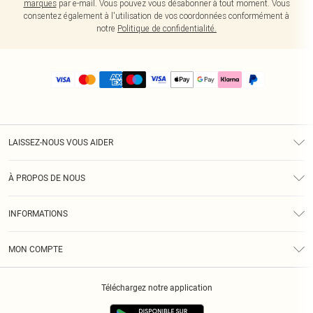
marques
par e-mail. Vous pouvez vous désabonner à tout moment. Vous
consentez également à l'utilisation de vos coordonnées conformément à
notre
Politique de confidentialité.
LAISSEZ-NOUS VOUS AIDER
Assistance
À PROPOS DE NOUS
Retours
À Notre Sujet
Guide Des Tailles
INFORMATIONS
PLT Réduction pour les étudiants
Livraison
Conditions Générales
Diversité
Royalty
MON COMPTE
Politique De Confidentialité
Klarna
Cookies
Informations Sur L’App PLT
Réduction étudiant - Student Beans
Téléchargez notre application
Historique