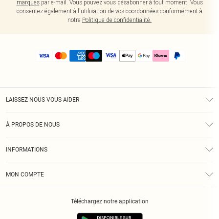
marques
par e-mail. Vous pouvez vous désabonner à tout moment. Vous
consentez également à l'utilisation de vos coordonnées conformément à
notre
Politique de confidentialité.
LAISSEZ-NOUS VOUS AIDER
Assistance
À PROPOS DE NOUS
Retours
À Notre Sujet
Guide Des Tailles
INFORMATIONS
PLT Réduction pour les étudiants
Livraison
Conditions Générales
Diversité
Royalty
MON COMPTE
Politique De Confidentialité
Klarna
Cookies
Informations Sur L’App PLT
Réduction étudiant - Student Beans
Téléchargez notre application
Historique