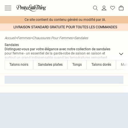
Ce site contient du contenu généré ou modifié par IA.
LIVRAISON STANDARD GRATUITE POUR TOUTES LES COMMANDES
Accueil
>
Femmes
>
Chaussures Pour Femmes
>
Sandales
Sandales
Distinguez-vous par votre élégance avec notre collection de sandales
pour femme - un essentiel de la garde-robe de saison en saison et
surtout un grand indispensable quand les températures remontent.
...
Talons noirs
Sandales plates
Tongs
Talons dorés
Mule