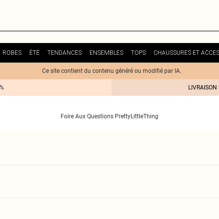
ROBES
ÉTÉ
TENDANCES
ENSEMBLES
TOPS
CHAUSSURES ET ACCES
Ce site contient du contenu généré ou modifié par IA.
0%
LIVRAISON
Foire Aux Questions PrettyLittleThing
ivraison affichés sont ceux de la date d’expédition
F
 lundi)
4