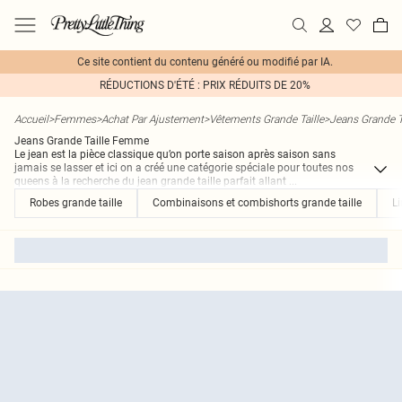
Ce site contient du contenu généré ou modifié par IA.
RÉDUCTIONS D'ÉTÉ : PRIX RÉDUITS DE 20%
Accueil
>
Femmes
>
Achat Par Ajustement
>
Vêtements Grande Taille
>
Jeans Grande T
Jeans Grande Taille Femme
Le jean est la pièce classique qu’on porte saison après saison sans
jamais se lasser et ici on a créé une catégorie spéciale pour toutes nos
queens à la recherche du jean grande taille parfait allant
...
Robes grande taille
Combinaisons et combishorts grande taille
Li