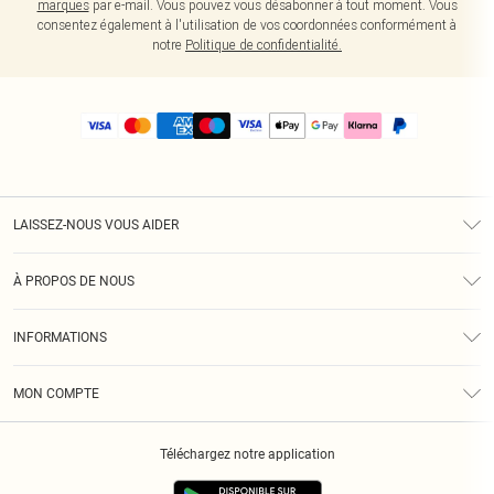
marques
par e-mail. Vous pouvez vous désabonner à tout moment. Vous
consentez également à l'utilisation de vos coordonnées conformément à
notre
Politique de confidentialité.
LAISSEZ-NOUS VOUS AIDER
Assistance
À PROPOS DE NOUS
Retours
À Notre Sujet
Guide Des Tailles
INFORMATIONS
PLT Réduction pour les étudiants
Livraison
Conditions Générales
Diversité
Royalty
MON COMPTE
Politique De Confidentialité
Klarna
Cookies
Informations Sur L’App PLT
Réduction étudiant - Student Beans
Téléchargez notre application
Historique