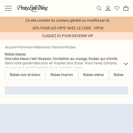
Ce site contient du contenu généré ou modifié par IA.
-30% POUR LES VIPS* AVEC LE CODE : VIP30
CLIQUEZ ICI POUR DEVENIR VIP
Accueil
>
Femmes
>
Vêtements Femme
>
Robes
Robes bleues
Une robe bleue c’est l’évasion, l’invitation au voyage, l’océan qui s’invite
dans votre garde-robe pour en inspirer plus d’une. Vous l’avez compris,
on a un avis plutôt tranché sur la question ! Avec
...
Robes noir et blanc
Robes marron
Robes crème
Robes