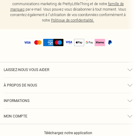
communications marketing de PrettyLittleThing et de notre
famille de
marques
par e-mail. Vous pouvez vous désabonner à tout moment. Vous
consentez également à l'utilisation de vos coordonnées conformément à
notre
Politique de confidentialité.
LAISSEZ-NOUS VOUS AIDER
Assistance
À PROPOS DE NOUS
Retours
À Notre Sujet
Guide Des Tailles
INFORMATIONS
PLT Réduction pour les étudiants
Livraison
Conditions Générales
Diversité
Royalty
MON COMPTE
Politique De Confidentialité
Klarna
Cookies
Informations Sur L’App PLT
Réduction étudiant - Student Beans
Téléchargez notre application
Historique