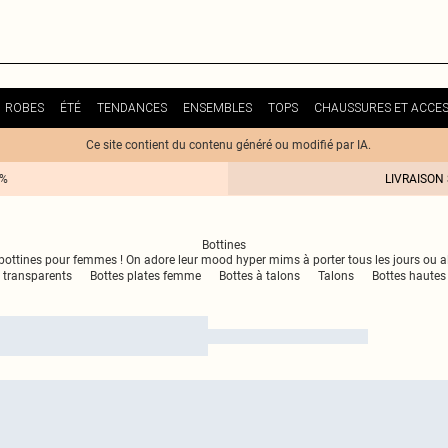
ROBES
ÉTÉ
TENDANCES
ENSEMBLES
TOPS
CHAUSSURES ET ACCES
Ce site contient du contenu généré ou modifié par IA.
0%
LIVRAISON
Bottines
 bottines pour femmes ! On adore leur mood hyper mims à porter tous les jours ou a
 transparents
Bottes plates femme
Bottes à talons
Talons
Bottes hautes