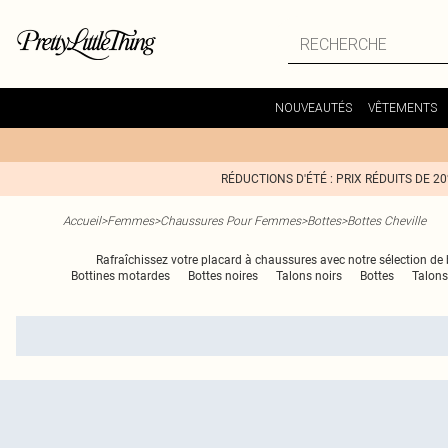
NOUVEAUTÉS
VÊTEMENTS
RÉDUCTIONS D'ÉTÉ : PRIX RÉDUITS DE 2
Accueil
>
Femmes
>
Chaussures Pour Femmes
>
Bottes
>
Bottes Cheville
Rafraîchissez votre placard à chaussures avec notre sélection de
Bottines motardes
Bottes noires
Talons noirs
Bottes
Talons