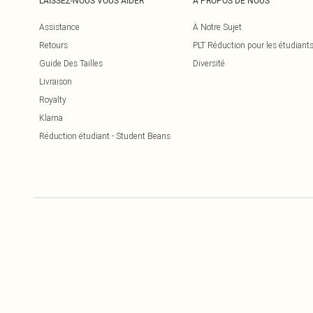
LAISSEZ-NOUS VOUS AIDER
À PROPOS DE NOUS
Assistance
À Notre Sujet
Retours
PLT Réduction pour les étudiant
Guide Des Tailles
Diversité
Livraison
Royalty
Klarna
Réduction étudiant - Student Beans