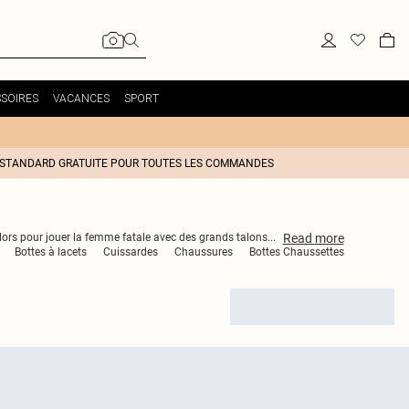
SOIRES
VACANCES
SPORT
 STANDARD GRATUITE POUR TOUTES LES COMMANDES
Read
more
lors pour jouer la femme fatale avec des grands talons
...
Bottes à lacets
Cuissardes
Chaussures
Bottes Chaussettes