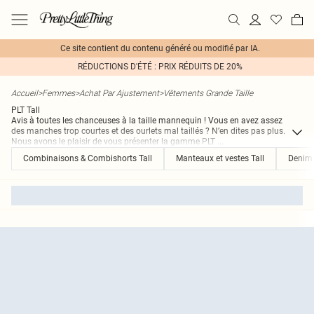
Ce site contient du contenu généré ou modifié par IA.
RÉDUCTIONS D'ÉTÉ : PRIX RÉDUITS DE 20%
Accueil
>
Femmes
>
Achat Par Ajustement
>
Vêtements Grande Taille
PLT Tall
Avis à toutes les chanceuses à la taille mannequin ! Vous en avez assez
des manches trop courtes et des ourlets mal taillés ? N’en dites pas plus.
Nous avons le plaisir de vous présenter la gamme PLT
...
Combinaisons & Combishorts Tall
Manteaux et vestes Tall
Denim 