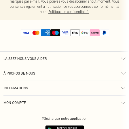
marques
par e-mail. Vous pouvez vous désabonner à tout moment. Vous
consentez également à l'utilisation de vos coordonnées conformément à
notre
Politique de confidentialité.
LAISSEZ-NOUS VOUS AIDER
Assistance
À PROPOS DE NOUS
Retours
À Notre Sujet
Guide Des Tailles
INFORMATIONS
PLT Réduction pour les étudiants
Livraison
Conditions Générales
Diversité
Royalty
MON COMPTE
Politique De Confidentialité
Klarna
Cookies
Informations Sur L’App PLT
Réduction étudiant - Student Beans
Téléchargez notre application
Historique