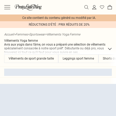
Ce site contient du contenu généré ou modifié par IA.
RÉDUCTIONS D'ÉTÉ : PRIX RÉDUITS DE 20%
Accueil
>
Femmes
>
Sportswear
>
Vêtements Yoga Femme
Vêtements Yoga femme
Avis aux yogis dans l’âme, on vous a préparé une sélection de vêtements
spécialement consacrée à notre sport préf’. Débutante ou déjà pro, vous
trouverez ici tout ce qu’il faut pour vous suivre en ses
...
Vêtements de sport grande taille
Leggings sport femme
Shorts d