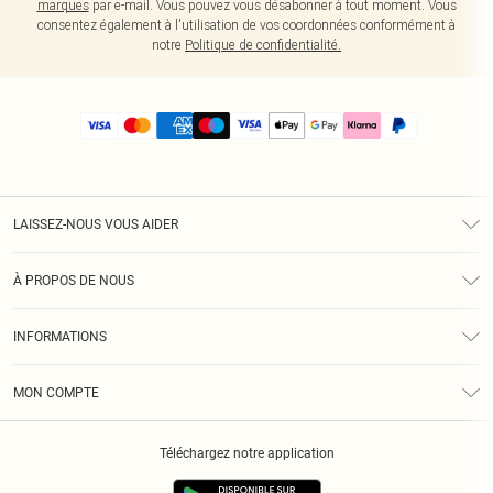
marques
par e-mail. Vous pouvez vous désabonner à tout moment. Vous
consentez également à l'utilisation de vos coordonnées conformément à
notre
Politique de confidentialité.
LAISSEZ-NOUS VOUS AIDER
Assistance
À PROPOS DE NOUS
Retours
À Notre Sujet
Guide Des Tailles
INFORMATIONS
PLT Réduction pour les étudiants
Livraison
Conditions Générales
Diversité
Royalty
MON COMPTE
Politique De Confidentialité
Klarna
Cookies
Informations Sur L’App PLT
Réduction étudiant - Student Beans
Téléchargez notre application
Historique