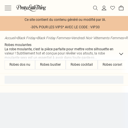
Ce site contient du contenu généré ou modifié par IA.
-30% POUR LES VIPS* AVEC LE CODE : VIP30
Accueil
>
Black Friday
>
Black Friday Femmes
>
Vendredi Noir Vêtements Femmes
>
R
Robes moulantes
La robe moulante, c'est la pièce parfaite pour mettre votre silhouette en
valeur ! Subtilement hot et conçue pour révéler vos atouts, la robe
moulante sexy est un essentiel à avoir dans toute garde-ro
...
Robes dos nu
Robes bustier
Robes cocktail
Robes corset