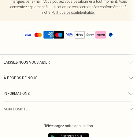
marques
par e-mail. Vous pouvez vous désabonner à tout moment. Vous
consentez également à l'utilisation de vos coordonnées conformément à
notre
Politique de confidentialité.
LAISSEZ-NOUS VOUS AIDER
Assistance
À PROPOS DE NOUS
Retours
À Notre Sujet
Guide Des Tailles
INFORMATIONS
PLT Réduction pour les étudiants
Livraison
Conditions Générales
Diversité
Royalty
MON COMPTE
Politique De Confidentialité
Klarna
Cookies
Informations Sur L’App PLT
Réduction étudiant - Student Beans
Téléchargez notre application
Historique