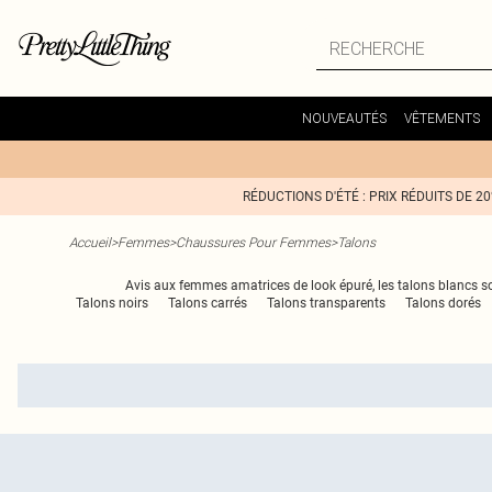
NOUVEAUTÉS
VÊTEMENTS
RÉDUCTIONS D'ÉTÉ : PRIX RÉDUITS DE 2
Accueil
>
Femmes
>
Chaussures Pour Femmes
>
Talons
Avis aux femmes amatrices de look épuré, les talons blancs sont
Talons noirs
Talons carrés
Talons transparents
Talons dorés