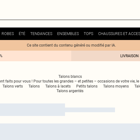
ROBES
ÉTÉ
TENDANCES
ENSEMBLES
TOPS
CHAUSSURES ET ACCES
Ce site contient du contenu généré ou modifié par IA.
0%
LIVRAISON
Talons blancs
 faits pour vous ! Pour toutes les grandes – et petites – occasions de votre vie, le 
Talons verts
Talons
Talons à lacets
Petits talons
Talons moyens
Tal
Talons argentés