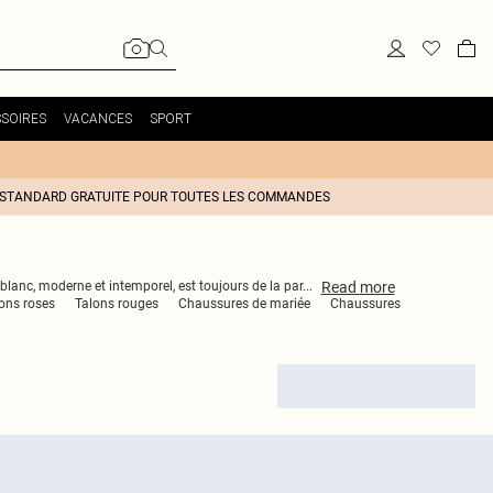
SOIRES
VACANCES
SPORT
 STANDARD GRATUITE POUR TOUTES LES COMMANDES
Read
more
blanc, moderne et intemporel, est toujours de la par
...
ons roses
Talons rouges
Chaussures de mariée
Chaussures