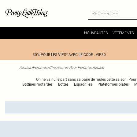
NOUVEAUTÉS
VÊTEMENTS
-30% POUR LES VIPS* AVEC LE CODE : VIP30
Accueil
>
Femmes
>
Chaussures Pour Femmes
>
Mules
On ne va nulle part sans sa paire de mules cette saison. Pour 
Bottines motardes
Bottes
Espadrilles
Plateformes plates
M