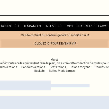
ROBES
ÉTÉ
TENDANCES
ENSEMBLES
TOPS
CHAUSSURES ET ACCES
Ce site contient du contenu généré ou modifié par IA.
CLIQUEZ ICI POUR DEVENIR VIP
Mules
aider toutes celles qui veulent faire le plein, on a créé cette collection de mules po
ules à talons
Sandales à talons
Petits talons
Talons moyens
Chaussure
Baskets
Bottes Pieds Larges