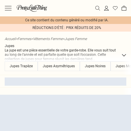
Ce site contient du contenu généré ou modifié par IA.
RÉDUCTIONS D'ÉTÉ : PRIX RÉDUITS DE 20%
Accueil
>
Femmes
>
Vêtements Femme
>
Jupes Femme
Jupes
La jupe est une pièce essentielle de votre garde-robe. Elle vous suit tout
au long de l’année et est parfaite quelle que soit l’occasion. Cette
collection de jupes pour femme réunit les dernières tend
...
Jupes Trapèze
Jupes Asymétriques
Jupes Noires
Jupes Mo