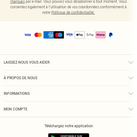
marques
par e-mail. Vous pouvez vous désabonner à tout moment. Vous
consentez également à l'utilisation de vos coordonnées conformément à
notre
Politique de confidentialité.
LAISSEZ-NOUS VOUS AIDER
Assistance
À PROPOS DE NOUS
Retours
À Notre Sujet
Guide Des Tailles
INFORMATIONS
PLT Réduction pour les étudiants
Livraison
Conditions Générales
Diversité
Royalty
MON COMPTE
Politique De Confidentialité
Klarna
Cookies
Informations Sur L’App PLT
Réduction étudiant - Student Beans
Téléchargez notre application
Historique