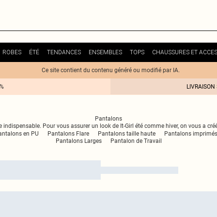
ROBES
ÉTÉ
TENDANCES
ENSEMBLES
TOPS
CHAUSSURES ET ACCES
Ce site contient du contenu généré ou modifié par IA.
0%
LIVRAISON
Pantalons
e indispensable. Pour vous assurer un look de It-Girl été comme hiver, on vous a créé
antalons en PU
Pantalons Flare
Pantalons taille haute
Pantalons imprimé
Pantalons Larges
Pantalon de Travail