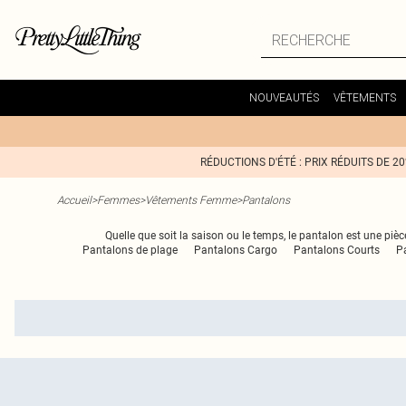
NOUVEAUTÉS
VÊTEMENTS
RÉDUCTIONS D'ÉTÉ : PRIX RÉDUITS DE 2
Accueil
>
Femmes
>
Vêtements Femme
>
Pantalons
Quelle que soit la saison ou le temps, le pantalon est une pièc
Pantalons de plage
Pantalons Cargo
Pantalons Courts
P