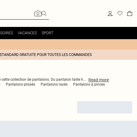
SOIRES
VACANCES
SPORT
 STANDARD GRATUITE POUR TOUTES LES COMMANDES
Read
more
 cette collection de pantalons. Du pantalon taille h
...
s
Pantalons plissés
Pantalons rayés
Pantalons à pinces