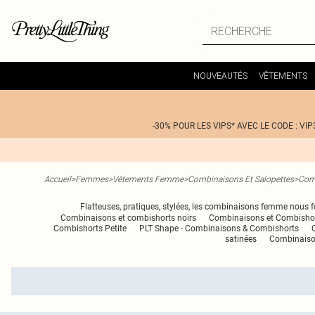
NOUVEAUTÉS
VÊTEMENTS
-30% POUR LES VIPS* AVEC LE CODE : VIP
Accueil
>
Femmes
>
Vêtements Femme
>
Combinaisons Et Salopettes
>
Com
Flatteuses, pratiques, stylées, les combinaisons femme nous fon
Combinaisons et combishorts noirs
Combinaisons et Combishor
Combishorts Petite
PLT Shape - Combinaisons & Combishorts
satinées
Combinaiso