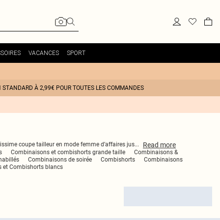
SOIRES
VACANCES
SPORT
N STANDARD À 2,99€ POUR TOUTES LES COMMANDES
Read
more
ltissime coupe tailleur en mode femme d’affaires jus
...
s
Combinaisons et combishorts grande taille
Combinaisons &
abillés
Combinaisons de soirée
Combishorts
Combinaisons
 et Combishorts blancs