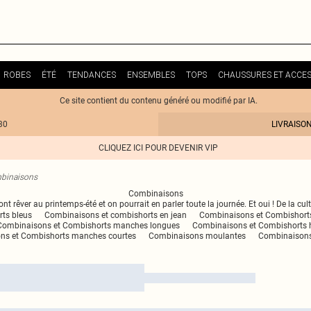
ROBES
ÉTÉ
TENDANCES
ENSEMBLES
TOPS
CHAUSSURES ET ACCES
Ce site contient du contenu généré ou modifié par IA.
30
LIVRAISO
CLIQUEZ ICI POUR DEVENIR VIP
binaisons
Combinaisons
t rêver au printemps-été et on pourrait en parler toute la journée. Et oui ! De la cu
ts bleus
Combinaisons et combishorts en jean
Combinaisons et Combishort
Combinaisons et Combishorts manches longues
Combinaisons et Combishorts h
ns et Combishorts manches courtes
Combinaisons moulantes
Combinaisons