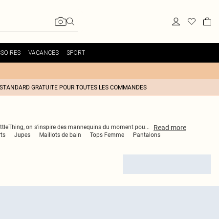
SOIRES
VACANCES
SPORT
 STANDARD GRATUITE POUR TOUTES LES COMMANDES
Read
more
LittleThing, on s’inspire des mannequins du moment pou
...
ts
Jupes
Maillots de bain
Tops Femme
Pantalons