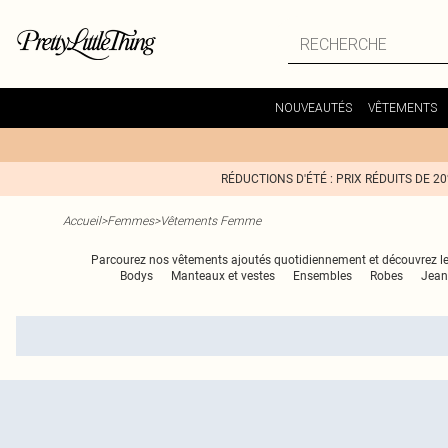
NOUVEAUTÉS
VÊTEMENTS
RÉDUCTIONS D'ÉTÉ : PRIX RÉDUITS DE 2
Accueil
>
Femmes
>
Vêtements Femme
Parcourez nos vêtements ajoutés quotidiennement et découvrez les
Bodys
Manteaux et vestes
Ensembles
Robes
Jea