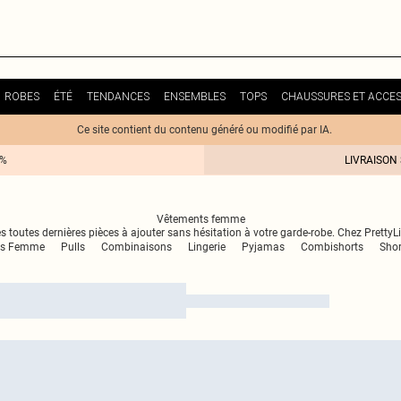
ROBES
ÉTÉ
TENDANCES
ENSEMBLES
TOPS
CHAUSSURES ET ACCES
Ce site contient du contenu généré ou modifié par IA.
0%
LIVRAISON
Vêtements femme
 toutes dernières pièces à ajouter sans hésitation à votre garde-robe. Chez Pretty
ns Femme
Pulls
Combinaisons
Lingerie
Pyjamas
Combishorts
Shor