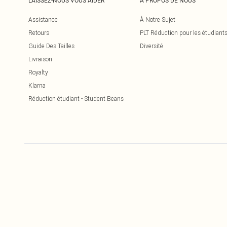
LAISSEZ-NOUS VOUS AIDER
À PROPOS DE NOUS
Assistance
À Notre Sujet
Retours
PLT Réduction pour les étudiant
Guide Des Tailles
Diversité
Livraison
Royalty
Klarna
Réduction étudiant - Student Beans