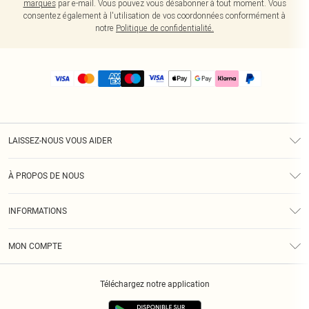
marques
par e-mail. Vous pouvez vous désabonner à tout moment. Vous
consentez également à l'utilisation de vos coordonnées conformément à
notre
Politique de confidentialité.
LAISSEZ-NOUS VOUS AIDER
Assistance
À PROPOS DE NOUS
Retours
À Notre Sujet
Guide Des Tailles
INFORMATIONS
PLT Réduction pour les étudiants
Livraison
Conditions Générales
Diversité
Royalty
MON COMPTE
Politique De Confidentialité
Klarna
Cookies
Informations Sur L’App PLT
Réduction étudiant - Student Beans
Téléchargez notre application
Historique