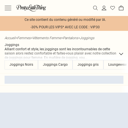
Ce site contient du contenu généré ou modifié par IA.
-30% POUR LES VIPS* AVEC LE CODE : VIP30
Accueil
>
Femmes
>
Vêtements Femme
>
Pantalons
>
Joggings
Joggings
Alliant confort et style, les joggings sont les incontournables de cette
saison alors restez confortable et faites-vous plaisir avec notre collection
de joggings pour femme. En matière de jogging, vou
...
Joggings Noirs
Joggings Cargo
Joggings gris
Loungewear