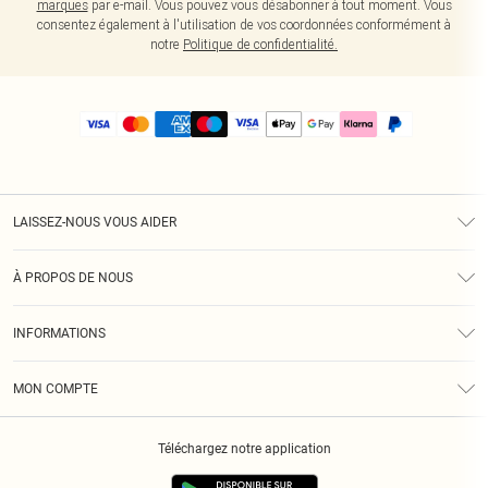
marques
par e-mail. Vous pouvez vous désabonner à tout moment. Vous
consentez également à l'utilisation de vos coordonnées conformément à
notre
Politique de confidentialité.
LAISSEZ-NOUS VOUS AIDER
Assistance
À PROPOS DE NOUS
Retours
À Notre Sujet
Guide Des Tailles
INFORMATIONS
PLT Réduction pour les étudiants
Livraison
Conditions Générales
Diversité
Royalty
MON COMPTE
Politique De Confidentialité
Klarna
Cookies
Informations Sur L’App PLT
Réduction étudiant - Student Beans
Téléchargez notre application
Historique