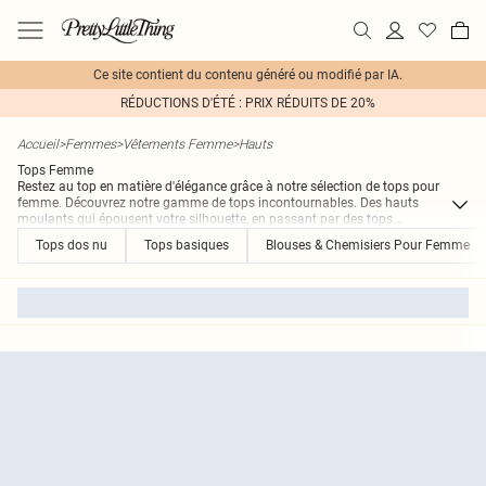
Ce site contient du contenu généré ou modifié par IA.
RÉDUCTIONS D'ÉTÉ : PRIX RÉDUITS DE 20%
Accueil
>
Femmes
>
Vêtements Femme
>
Hauts
Tops Femme
Restez au top en matière d'élégance grâce à notre sélection de tops pour
femme. Découvrez notre gamme de tops incontournables. Des hauts
moulants qui épousent votre silhouette, en passant par des tops
...
Tops dos nu
Tops basiques
Blouses & Chemisiers Pour Femme