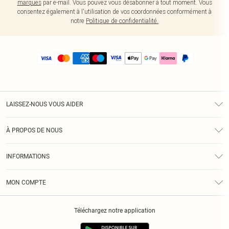
marques
par e-mail. Vous pouvez vous désabonner à tout moment. Vous
consentez également à l'utilisation de vos coordonnées conformément à
notre
Politique de confidentialité.
LAISSEZ-NOUS VOUS AIDER
Assistance
À PROPOS DE NOUS
Retours
À Notre Sujet
Guide Des Tailles
INFORMATIONS
PLT Réduction pour les étudiants
Livraison
Conditions Générales
Diversité
Royalty
MON COMPTE
Politique De Confidentialité
Klarna
Cookies
Informations Sur L’App PLT
Réduction étudiant - Student Beans
Téléchargez notre application
Historique