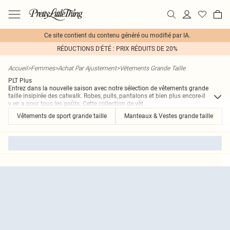
Ce site contient du contenu généré ou modifié par IA.
RÉDUCTIONS D'ÉTÉ : PRIX RÉDUITS DE 20%
Accueil
>
Femmes
>
Achat Par Ajustement
>
Vêtements Grande Taille
PLT Plus
Entrez dans la nouvelle saison avec notre sélection de vêtements grande
taille insipirée des catwalk. Robes, pulls, pantalons et bien plus encore-il
y en a pour tous les goûts. Cette collection de vêt
...
Vêtements de sport grande taille
Manteaux & Vestes grande taille