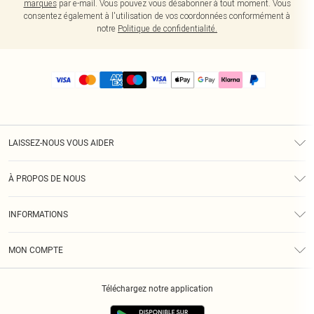
marques
par e-mail. Vous pouvez vous désabonner à tout moment. Vous
consentez également à l'utilisation de vos coordonnées conformément à
notre
Politique de confidentialité.
LAISSEZ-NOUS VOUS AIDER
Assistance
À PROPOS DE NOUS
Retours
À Notre Sujet
Guide Des Tailles
INFORMATIONS
PLT Réduction pour les étudiants
Livraison
Conditions Générales
Diversité
Royalty
MON COMPTE
Politique De Confidentialité
Klarna
Cookies
Informations Sur L’App PLT
Réduction étudiant - Student Beans
Téléchargez notre application
Historique