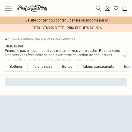
Ce site contient du contenu généré ou modifié par IA.
RÉDUCTIONS D'ÉTÉ : PRIX RÉDUITS DE 20%
Accueil
>
Femmes
>
Chaussures Pour Femmes
Chaussures
Prenez le pas en continuant votre chemin vers votre destin. Pointez votre
pied vers vos rêves cette saison avec notre collection de chaussures
inspirée de la haute couture. Bottes, escarpins, sandales
...
Bottines
Talons noirs
Bottes
Talons transparents
Espad