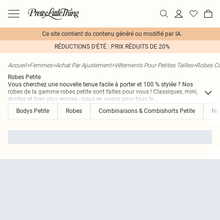
Ce site contient du contenu généré ou modifié par IA.
RÉDUCTIONS D'ÉTÉ : PRIX RÉDUITS DE 20%
Accueil
>
Femmes
>
Achat Par Ajustement
>
Vêtements Pour Petites Tailles
>
Robes Co
Robes Petite
Vous cherchez une nouvelle tenue facile à porter et 100 % stylée ? Nos
robes de la gamme robes petite sont faites pour vous ! Classiques, mini,
droites et bien plus encore - nous en avons pour tous le
...
Bodys Petite
Robes
Combinaisons & Combishorts Petite
No