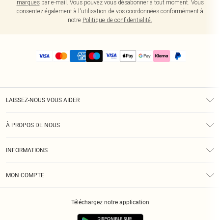
marques
par e-mail. Vous pouvez vous désabonner à tout moment. Vous
consentez également à l'utilisation de vos coordonnées conformément à
notre
Politique de confidentialité.
LAISSEZ-NOUS VOUS AIDER
Assistance
À PROPOS DE NOUS
Retours
À Notre Sujet
Guide Des Tailles
INFORMATIONS
PLT Réduction pour les étudiants
Livraison
Conditions Générales
Diversité
Royalty
MON COMPTE
Politique De Confidentialité
Klarna
Cookies
Informations Sur L’App PLT
Réduction étudiant - Student Beans
Téléchargez notre application
Historique