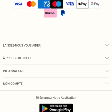
LAISSEZ-NOUS VOUS AIDER
Assistance
À PROPOS DE NOUS
Retours
À Notre Sujet
Guide Des Tailles
INFORMATIONS
Diversité
Livraison
Conditions Générales
Klarna
MON COMPTE
Politique De Confidentialité
Historique
Informations Sur L’App PLT
Téléchargez Notre Application
Cookies