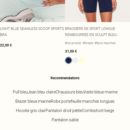
Écharpes et gants
Jean et joli top
Robes vertes
Accessoires cheveux
Tenues de soirée
Robes rouges
Essentiels du quotidien
Robes violettes
BIJOUX
Fête de jardin
Robes bleues
Bijoux
LIGHT BLUE SEAMLESS SCOOP SPORTS
BRASSIÈRE DE SPORT LONGUE
Du jour à la nuit
Robes roses
Bijoux dorés
BRA
REMBOURRÉE EN SCULPT BLEU
Invitée de mariage
Robes jaunes
Bijoux argentés
MARINE
Tenues pour l'aéroport
Boucles d'oreilles
#Col arrondi
#Simple
#Sans manches
22,00 €
Tenues de concert
Colliers
31,00 €
Bracelets
Bagues
Recommendations
Pull bleu
Jean bleu claire
Chaussure bleu
Veste bleue marine
Blazer bleue marine
Robe portefeuille manches longues
Hoodie gris clair
Pantalon droit petite
Combishort beige
Pantalon sable