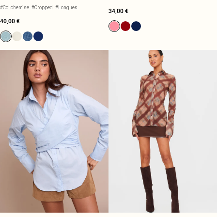
#Col chemise
#Cropped
#Longues
34,00 €
40,00 €