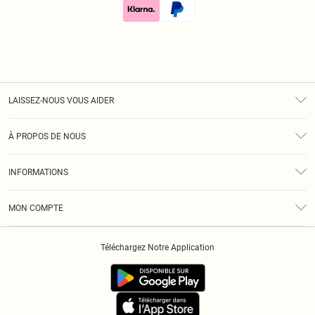
LAISSEZ-NOUS VOUS AIDER
Assistance
À PROPOS DE NOUS
Retours
À Notre Sujet
Guide Des Tailles
INFORMATIONS
Diversité
Livraison
Conditions Générales
Klarna
MON COMPTE
Politique De Confidentialité
Historique
Informations Sur L’App PLT
Téléchargez Notre Application
Cookies