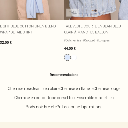
TALL
LIGHT BLUE COTTON LINEN BLEND
TALL VESTE COURTE EN JEAN BLEU
WRAP DETAIL SHIRT
CLAIR À MANCHES BALLON
#Col chemise
#Cropped
#Longues
32,00 €
44,00 €
Recommendations
Chemise rose
Jean bleu claire
Chemise en flanelle
Chemise rouge
Chemise en coton
Robe corset bleu
Ensemble maille bleu
Body noir bretelle
Pull decoupe
Jupe mi long
Retour au contenu principal