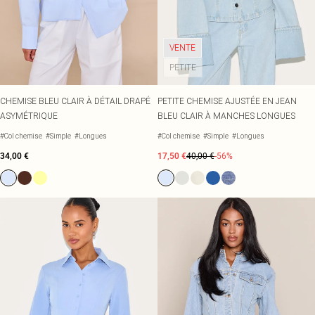
Écharpes et gants
Jean et joli top
Robes vertes
Accessoires cheveux
Tenues de soirée
Robes rouges
Essentiels du quotidien
Robes violettes
BIJOUX
VENTE
Fête de jardin
Robes bleues
Bijoux
PETITE
Du jour à la nuit
Robes roses
Bijoux dorés
Invitée de mariage
Robes jaunes
Bijoux argentés
Tenues pour l'aéroport
Boucles d'oreilles
CHEMISE BLEU CLAIR À DÉTAIL DRAPÉ
PETITE CHEMISE AJUSTÉE EN JEAN
Tenues de concert
Colliers
ASYMÉTRIQUE
BLEU CLAIR À MANCHES LONGUES
Bracelets
#Col chemise
#Simple
#Longues
#Col chemise
#Simple
#Longues
Bagues
34,00 €
17,50 €
40,00 €
-56%