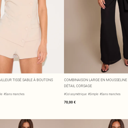
ILLEUR TISSÉ SABLE À BOUTONS
COMBINAISON LARGE EN MOUSSELINE D
DÉTAIL CORSAGE
le
#Sans manches
#Col asymétrique
#Simple
#Sans manches
70,00 €