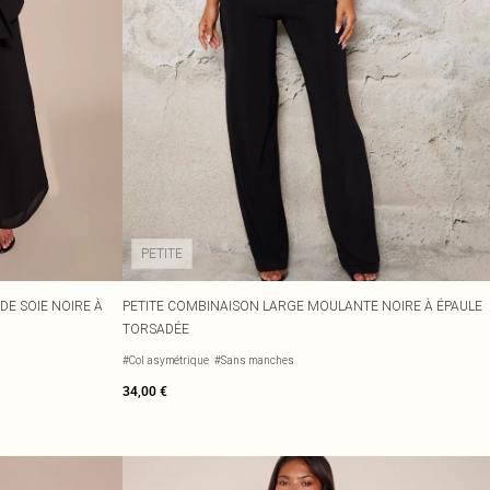
PETITE
E SOIE NOIRE À
PETITE COMBINAISON LARGE MOULANTE NOIRE À ÉPAULE
TORSADÉE
#Col asymétrique
#Sans manches
34,00 €