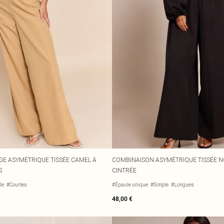
E ASYMÉTRIQUE TISSÉE CAMEL À
COMBINAISON ASYMÉTRIQUE TISSÉE NO
S
CINTRÉE
le
#Courtes
#Épaule unique
#Simple
#Longues
48,00 €