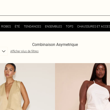
ROBES
ÉTÉ
TENDANCES
ENSEMBLES
TOPS
CHAUSSURES ET ACCES
Combinaison Asymetrique
Afficher plus de filtres