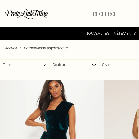
Passer au contenu principal
NOUVEAUTÉS
VÊTEMENTS
>
Accueil
Combinaison asymetrique
Taille
Couleur
Style