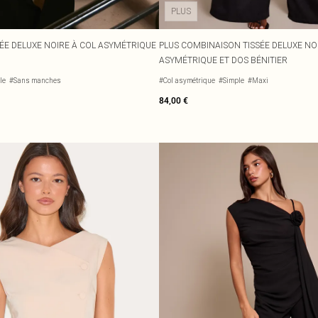
PLUS
ÉE DELUXE NOIRE À COL ASYMÉTRIQUE
PLUS COMBINAISON TISSÉE DELUXE NO
ASYMÉTRIQUE ET DOS BÉNITIER
le
#Sans manches
#Col asymétrique
#Simple
#Maxi
84,00 €