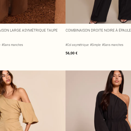
AISON LARGE ASYMÉTRIQUE TAUPE
COMBINAISON DROITE NOIRE À ÉPAULE
e
#Sans manches
#Col asymétrique
#Simple
#Sans manches
56,00 €