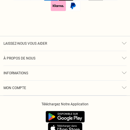
LAISSEZ-NOUS VOUS AIDER
Assistance
À PROPOS DE NOUS
Retours
À Notre Sujet
Guide Des Tailles
INFORMATIONS
Diversité
Livraison
Conditions Générales
Klarna
MON COMPTE
Politique De Confidentialité
Historique
Informations Sur L’App PLT
Téléchargez Notre Application
Cookies