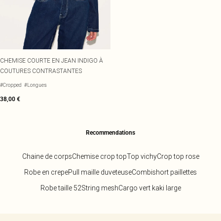
CHEMISE COURTE EN JEAN INDIGO À
COUTURES CONTRASTANTES
#Cropped
#Longues
38,00 €
Recommendations
Chaine de corps
Chemise crop top
Top vichy
Crop top rose
Robe en crepe
Pull maille duveteuse
Combishort paillettes
Robe taille 52
String mesh
Cargo vert kaki large
Retour au contenu principal