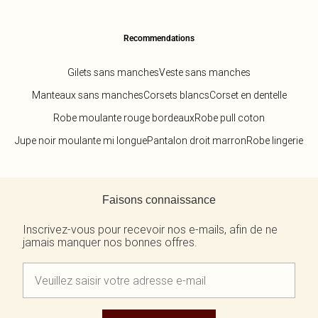
Recommendations
Gilets sans manches
Veste sans manches
Manteaux sans manches
Corsets blancs
Corset en dentelle
Robe moulante rouge bordeaux
Robe pull coton
Jupe noir moulante mi longue
Pantalon droit marron
Robe lingerie
Retour au contenu principal
Faisons connaissance
Inscrivez-vous pour recevoir nos e-mails, afin de ne
jamais manquer nos bonnes offres.