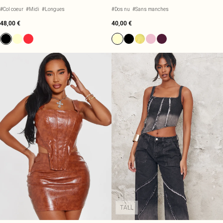
FRONCÉE
#Col coeur
#Midi
#Longues
#Dos nu
#Sans manches
48,00 €
40,00 €
TALL