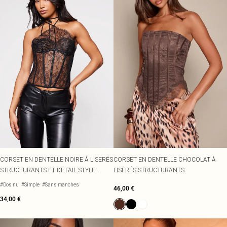
CORSET EN DENTELLE NOIRE À LISERÉS
CORSET EN DENTELLE CHOCOLAT À
STRUCTURANTS ET DÉTAIL STYLE
LISÉRÉS STRUCTURANTS
COLLIER
#Dos nu
#Simple
#Sans manches
46,00 €
34,00 €