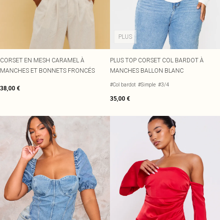
Écharpes et gants
Jean et joli top
Robes vertes
Accessoires cheveux
Tenues de soirée
Robes rouges
Essentiels du quotidien
Robes violettes
BIJOUX
PLUS
Fête de jardin
Robes bleues
Bijoux
Du jour à la nuit
Robes roses
Bijoux dorés
Invitée de mariage
Robes jaunes
Bijoux argentés
CORSET EN MESH CARAMEL À
PLUS TOP CORSET COL BARDOT À
Tenues pour l'aéroport
Boucles d'oreilles
MANCHES ET BONNETS FRONCÉS
MANCHES BALLON BLANC
Tenues de concert
Colliers
#Col bardot
#Simple
#3/4
38,00 €
Bracelets
35,00 €
Bagues