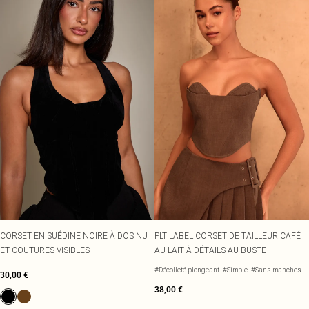
CORSET EN SUÉDINE NOIRE À DOS NU
PLT LABEL CORSET DE TAILLEUR CAFÉ
ET COUTURES VISIBLES
AU LAIT À DÉTAILS AU BUSTE
#Décolleté plongeant
#Simple
#Sans manches
30,00 €
38,00 €