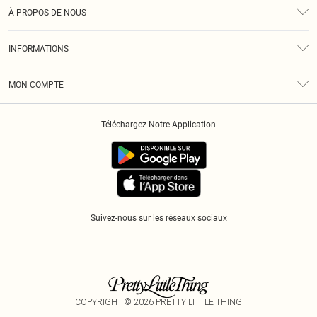
Assistance
À PROPOS DE NOUS
Retours
À Notre Sujet
Guide Des Tailles
INFORMATIONS
Diversité
Livraison
Conditions Générales
Klarna
MON COMPTE
Politique De Confidentialité
Historique
Informations Sur L’App PLT
Téléchargez Notre Application
Cookies
Suivez-nous sur les réseaux sociaux
COPYRIGHT ©
2026
PRETTY LITTLE THING