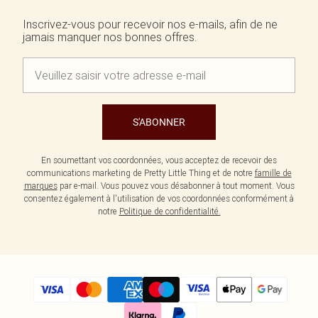
Écharpes et gants
Jean et joli top
Robes vertes
Accessoires cheveux
Inscrivez-vous pour recevoir nos e-mails, afin de ne
Tenues de soirée
Robes rouges
jamais manquer nos bonnes offres.
Essentiels du quotidien
Robes violettes
BIJOUX
Fête de jardin
Robes bleues
Bijoux
Du jour à la nuit
Robes roses
Bijoux dorés
Invitée de mariage
Robes jaunes
Bijoux argentés
Tenues pour l'aéroport
Boucles d'oreilles
Tenues de concert
Colliers
S'ABONNER
Bracelets
Bagues
En soumettant vos coordonnées, vous acceptez de recevoir des
communications marketing de Pretty Little Thing et de notre
famille de
marques
par e-mail. Vous pouvez vous désabonner à tout moment. Vous
consentez également à l'utilisation de vos coordonnées conformément à
notre
Politique de confidentialité.