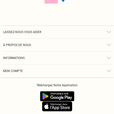
LAISSEZ-NOUS VOUS AIDER
Assistance
À PROPOS DE NOUS
Retours
À Notre Sujet
Guide Des Tailles
INFORMATIONS
Diversité
Livraison
Conditions Générales
Klarna
MON COMPTE
Politique De Confidentialité
Historique
Informations Sur L’App PLT
Téléchargez Notre Application
Cookies