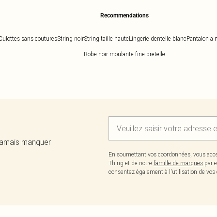
Recommendations
Culottes sans coutures
String noir
String taille haute
Lingerie dentelle blanc
Pantalon a 
Robe noir moulante fine bretelle
 jamais manquer
En soumettant vos coordonnées, vous acce
Thing et de notre
famille de marques
par e
consentez également à l'utilisation de v