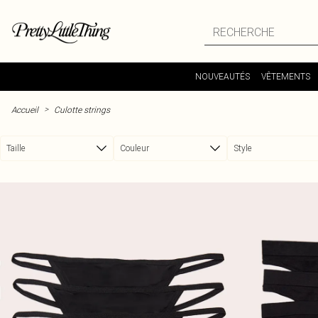
Passer au contenu principal
NOUVEAUTÉS
VÊTEMENTS
>
Accueil
Culotte strings
Taille
Couleur
Style