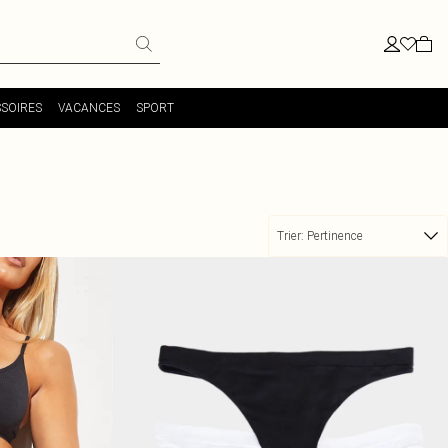
SOIRES
VACANCES
SPORT
Trier:
Pertinence