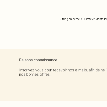
String en dentelle
Culotte en dentelle
Retour au contenu principal
Faisons connaissance
Inscrivez-vous pour recevoir nos e-mails, afin de ne
nos bonnes offres.