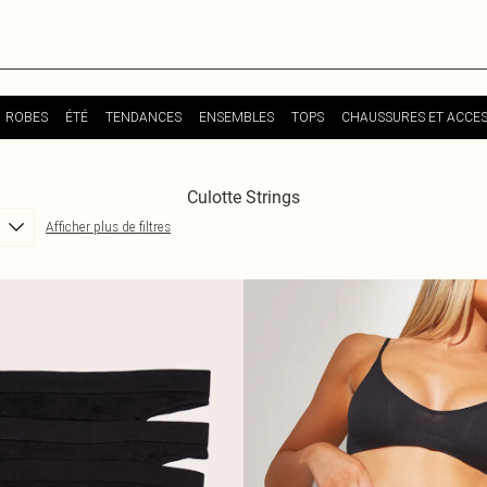
ROBES
ÉTÉ
TENDANCES
ENSEMBLES
TOPS
CHAUSSURES ET ACCES
Culotte Strings
Afficher plus de filtres