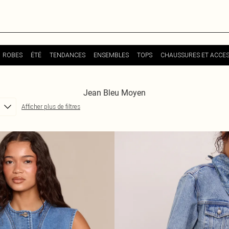
ROBES
ÉTÉ
TENDANCES
ENSEMBLES
TOPS
CHAUSSURES ET ACCES
Jean Bleu Moyen
Afficher plus de filtres