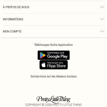
Assistance
À PROPOS DE NOUS
Retours
À Notre Sujet
Guide Des Tailles
INFORMATIONS
Diversité
Livraison
Conditions Générales
Klarna
MON COMPTE
Politique De Confidentialité
Historique
Informations Sur L’App PLT
Téléchargez Notre Application
Cookies
Suivez-nous sur les réseaux sociaux
COPYRIGHT ©
2026
PRETTY LITTLE THING