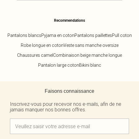
Recommendations
Pantalons blancs
Pyjama en coton
Pantalons paillettes
Pull coton
Robe longue en coton
Veste sans manche oversize
Chaussures camel
Combinaison beige manche longue
Pantalon large coton
Bikini blanc
Retour au contenu principal
Faisons connaissance
Inscrivez-vous pour recevoir nos e-mails, afin de ne
jamais manquer nos bonnes offres.