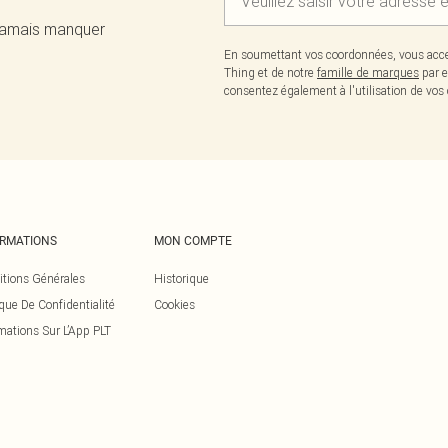
 jamais manquer
En soumettant vos coordonnées, vous acce
Thing et de notre
famille de marques
par e
consentez également à l'utilisation de v
ORMATIONS
MON COMPTE
itions Générales
Historique
ique De Confidentialité
Cookies
mations Sur L’App PLT