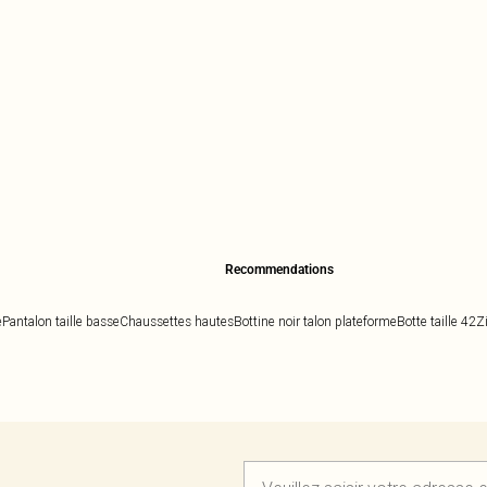
Recommendations
e
Pantalon taille basse
Chaussettes hautes
Bottine noir talon plateforme
Botte taille 42
Z