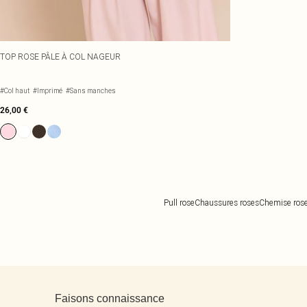
TOP ROSE PÂLE À COL NAGEUR
#Col haut
#Imprimé
#Sans manches
26,00 €
Pull rose
Chaussures roses
Chemise ros
Retour au contenu principal
Faisons connaissance