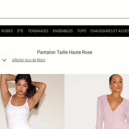
ROBES
ÉTÉ
TENDANCES
ENSEMBLES
TOPS
CHAUSSURES ET ACCES
Pantalon Taille Haute Rose
Afficher plus de filtres