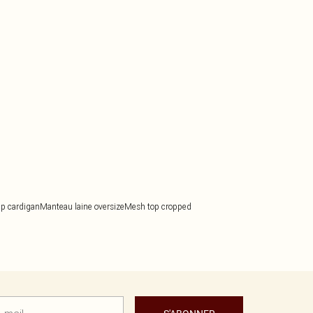
ip cardigan
Manteau laine oversize
Mesh top cropped