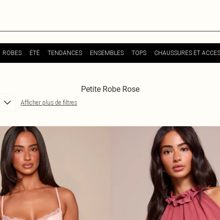
ROBES
ÉTÉ
TENDANCES
ENSEMBLES
TOPS
CHAUSSURES ET ACCES
Petite Robe Rose
Afficher plus de filtres