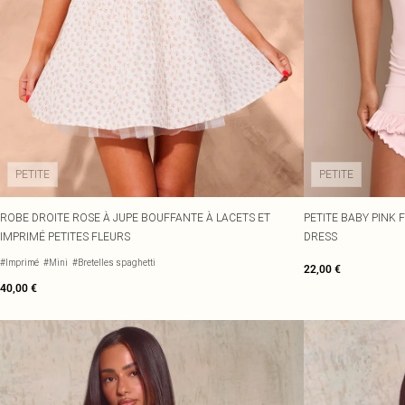
PETITE
PETITE
ROBE DROITE ROSE À JUPE BOUFFANTE À LACETS ET
PETITE BABY PINK 
IMPRIMÉ PETITES FLEURS
DRESS
#Imprimé
#Mini
#Bretelles spaghetti
22,00 €
40,00 €