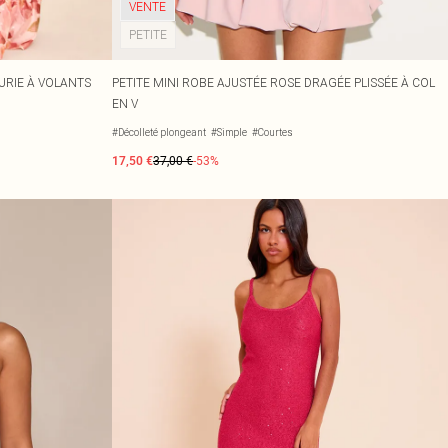
VENTE
PETITE
URIE À VOLANTS
PETITE MINI ROBE AJUSTÉE ROSE DRAGÉE PLISSÉE À COL
EN V
#Décolleté plongeant
#Simple
#Courtes
17,50 €
37,00 €
-53%