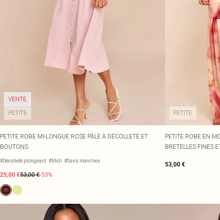
VENTE
PETITE
PETITE
PETITE ROBE MI-LONGUE ROSE PÂLE À DÉCOLLETÉ ET
PETITE ROBE EN MO
BOUTONS
BRETELLES FINES 
#Décolleté plongeant
#Midi
#Sans manches
53,00 €
25,00 €
53,00 €
-53%