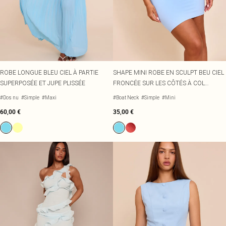
Écharpes et gants
Jean et joli top
Robes vertes
Accessoires cheveux
Tenues de soirée
Robes rouges
Essentiels du quotidien
Robes violettes
BIJOUX
Fête de jardin
Robes bleues
Bijoux
Du jour à la nuit
Robes roses
Bijoux dorés
Invitée de mariage
Robes jaunes
Bijoux argentés
Tenues pour l'aéroport
Boucles d'oreilles
ROBE LONGUE BLEU CIEL À PARTIE
SHAPE MINI ROBE EN SCULPT BEU CIEL
Tenues de concert
Colliers
SUPERPOSÉE ET JUPE PLISSÉE
FRONCÉE SUR LES CÔTÉS À COL
Bracelets
BATEAU ET SOUTIEN-GORGE INTÉGRÉ
#Dos nu
#Simple
#Maxi
#Boat Neck
#Simple
#Mini
Bagues
60,00 €
35,00 €