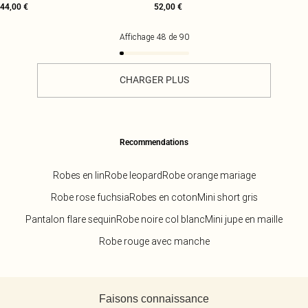
44,00 €
52,00 €
Affichage
48
de
90
CHARGER PLUS
Recommendations
Robes en lin
Robe leopard
Robe orange mariage
Robe rose fuchsia
Robes en coton
Mini short gris
Pantalon flare sequin
Robe noire col blanc
Mini jupe en maille
Robe rouge avec manche
Retour au contenu principal
Faisons connaissance