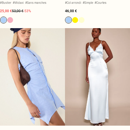
#Bustier
#Midaxi
#Sans manches
#Col arrondi
#Simple
#Courtes
25,00 €
53,00 €
-53%
46,00 €