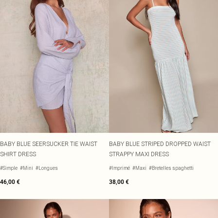
BABY BLUE SEERSUCKER TIE WAIST
BABY BLUE STRIPED DROPPED WAIST
SHIRT DRESS
STRAPPY MAXI DRESS
#Simple
#Mini
#Longues
#Imprimé
#Maxi
#Bretelles spaghetti
46,00 €
38,00 €