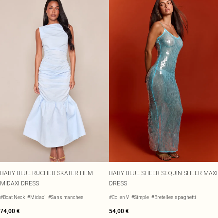
BABY BLUE RUCHED SKATER HEM
BABY BLUE SHEER SEQUIN SHEER MAXI
MIDAXI DRESS
DRESS
#Boat Neck
#Midaxi
#Sans manches
#Col en V
#Simple
#Bretelles spaghetti
74,00 €
54,00 €