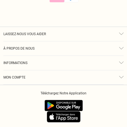
LAISSEZ-NOUS VOUS AIDER
Assistance
À PROPOS DE NOUS
Retours
À Notre Sujet
Guide Des Tailles
INFORMATIONS
Diversité
Livraison
Conditions Générales
Klarna
MON COMPTE
Politique De Confidentialité
Historique
Informations Sur L’App PLT
Téléchargez Notre Application
Cookies