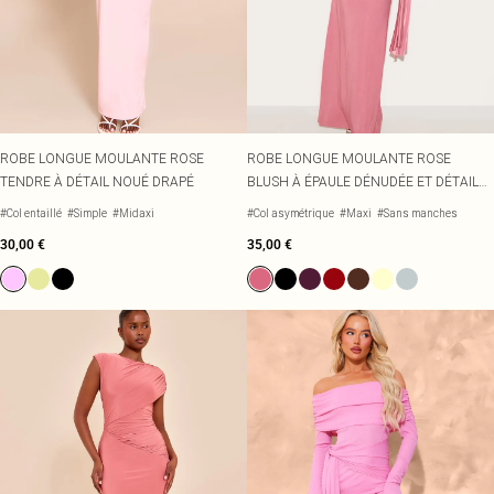
Écharpes et gants
Jean et joli top
Robes vertes
Accessoires cheveux
Tenues de soirée
Robes rouges
Essentiels du quotidien
Robes violettes
BIJOUX
Fête de jardin
Robes bleues
Bijoux
Du jour à la nuit
Robes roses
Bijoux dorés
Invitée de mariage
Robes jaunes
Bijoux argentés
Tenues pour l'aéroport
Boucles d'oreilles
ROBE LONGUE MOULANTE ROSE
ROBE LONGUE MOULANTE ROSE
Tenues de concert
Colliers
TENDRE À DÉTAIL NOUÉ DRAPÉ
BLUSH À ÉPAULE DÉNUDÉE ET DÉTAIL
Bracelets
DRAPÉ
#Col entaillé
#Simple
#Midaxi
#Col asymétrique
#Maxi
#Sans manches
Bagues
30,00 €
35,00 €