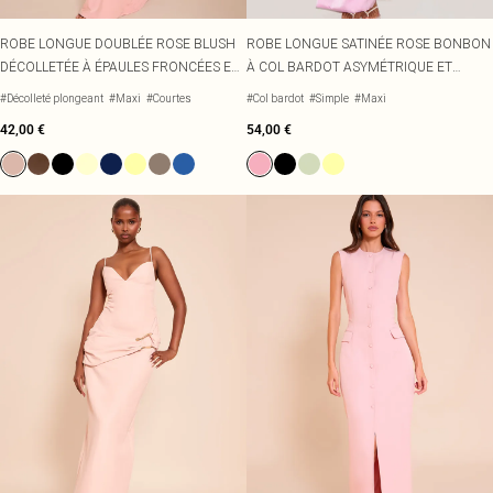
ROBE LONGUE DOUBLÉE ROSE BLUSH
ROBE LONGUE SATINÉE ROSE BONBON
DÉCOLLETÉE À ÉPAULES FRONCÉES ET
À COL BARDOT ASYMÉTRIQUE ET
PARTIE SUPERPOSÉE DRAPÉE SUR LA
TORSADE
#Décolleté plongeant
#Maxi
#Courtes
#Col bardot
#Simple
#Maxi
TAILLE
42,00 €
54,00 €