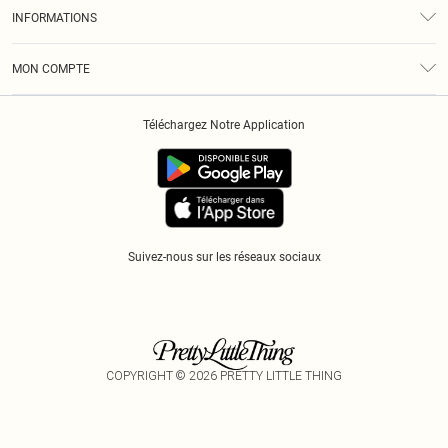
À Notre Sujet
Guide Des Tailles
INFORMATIONS
Diversité
Livraison
Conditions Générales
Klarna
MON COMPTE
Politique De Confidentialité
Historique
Informations Sur L’App PLT
Téléchargez Notre Application
Cookies
Suivez-nous sur les réseaux sociaux
COPYRIGHT ©
2026
PRETTY LITTLE THING