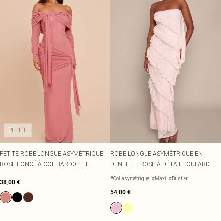
PETITE
PETITE ROBE LONGUE ASYMÉTRIQUE
ROBE LONGUE ASYMÉTRIQUE EN
ROSE FONCÉ À COL BARDOT ET
DENTELLE ROSE À DÉTAIL FOULARD
MANCHES LONGUES
#Col asymétrique
#Maxi
#Bustier
38,00 €
54,00 €