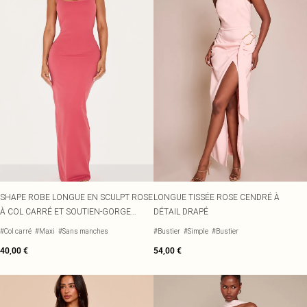
SHAPE ROBE LONGUE EN SCULPT ROSE
LONGUE TISSÉE ROSE CENDRÉ À
À COL CARRÉ ET SOUTIEN-GORGE
DÉTAIL DRAPÉ
INTÉGRÉ
#Col carré
#Maxi
#Sans manches
#Bustier
#Simple
#Bustier
40,00 €
54,00 €