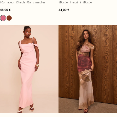
TOMBANTE
#Col nageur
#Simple
#Sans manches
#Bustier
#Imprimé
#Bustier
48,00 €
44,00 €