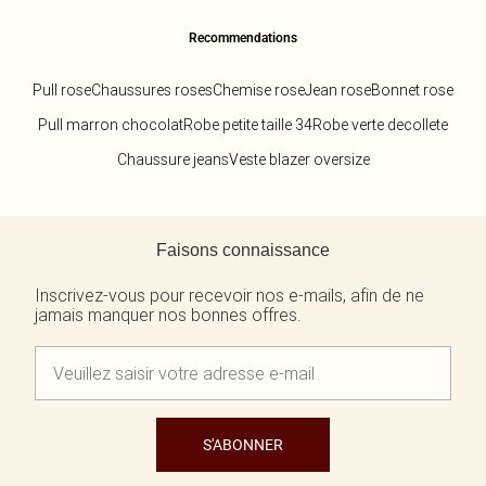
Recommendations
Pull rose
Chaussures roses
Chemise rose
Jean rose
Bonnet rose
Pull marron chocolat
Robe petite taille 34
Robe verte decollete
Chaussure jeans
Veste blazer oversize
Retour au contenu principal
Faisons connaissance
Inscrivez-vous pour recevoir nos e-mails, afin de ne
jamais manquer nos bonnes offres.
S'ABONNER