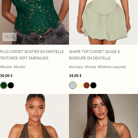
PLUS
PLUS CORSET BUSTIER EN DENTELLE
SHAPE TOP CORSET SAUGE À
TEXTURÉE VERT ÉMERAUDE
BORDURE EN DENTELLE
TRANSPARENTE FLEURIE
#Bustier
#Bustier
#Col coeur
#Simple
#Bretelles spaghetti
30,00 €
34,00 €