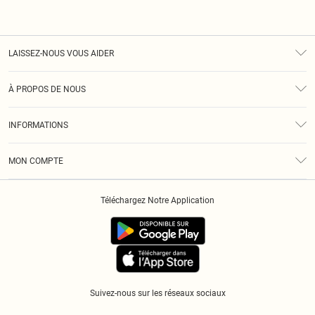
LAISSEZ-NOUS VOUS AIDER
Assistance
À PROPOS DE NOUS
Retours
À Notre Sujet
Guide Des Tailles
INFORMATIONS
Diversité
Livraison
Conditions Générales
Klarna
MON COMPTE
Politique De Confidentialité
Historique
Informations Sur L’App PLT
Téléchargez Notre Application
Cookies
Suivez-nous sur les réseaux sociaux