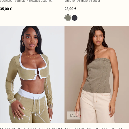
#Col coeur
#Simple
#Bretelles spaghetti
#Bustier
#Simple
#Bustier
35,00 €
28,00 €
TALL