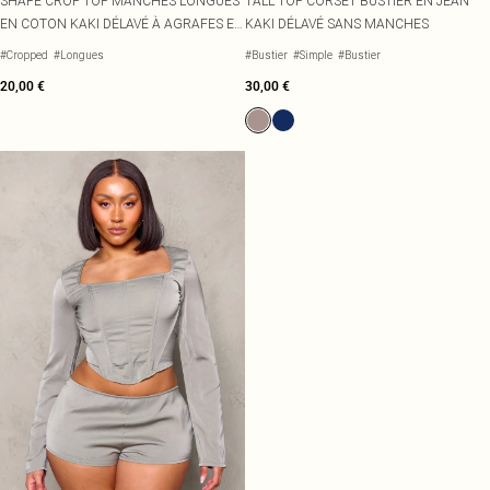
SHAPE CROP TOP MANCHES LONGUES
TALL TOP CORSET BUSTIER EN JEAN
EN COTON KAKI DÉLAVÉ À AGRAFES ET
KAKI DÉLAVÉ SANS MANCHES
OEILLETS
#Cropped
#Longues
#Bustier
#Simple
#Bustier
20,00 €
30,00 €