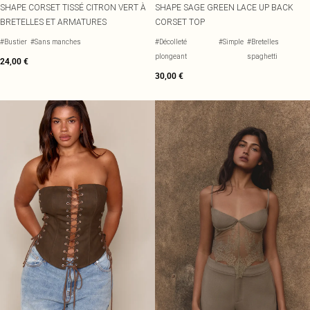
SHAPE CORSET TISSÉ CITRON VERT À
SHAPE SAGE GREEN LACE UP BACK
BRETELLES ET ARMATURES
CORSET TOP
#Bustier
#Sans manches
#Décolleté
#Simple
#Bretelles
plongeant
spaghetti
24,00 €
30,00 €