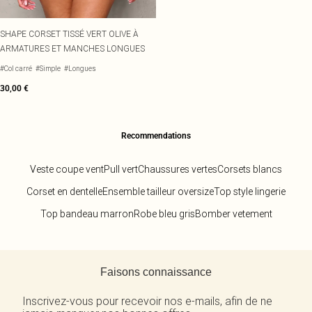
SHAPE CORSET TISSÉ VERT OLIVE À
ARMATURES ET MANCHES LONGUES
#Col carré
#Simple
#Longues
30,00 €
Recommendations
Veste coupe vent
Pull vert
Chaussures vertes
Corsets blancs
Corset en dentelle
Ensemble tailleur oversize
Top style lingerie
Top bandeau marron
Robe bleu gris
Bomber vetement
Retour au contenu principal
Faisons connaissance
Inscrivez-vous pour recevoir nos e-mails, afin de ne