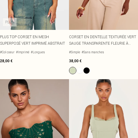
Écharpes et gants
Jean et joli top
Robes vertes
Accessoires cheveux
Tenues de soirée
Robes rouges
Essentiels du quotidien
Robes violettes
BIJOUX
PLUS
Fête de jardin
Robes bleues
Bijoux
Du jour à la nuit
Robes roses
Bijoux dorés
PLUS TOP CORSET EN MESH
CORSET EN DENTELLE TEXTURÉE VERT
Invitée de mariage
Robes jaunes
Bijoux argentés
SUPERPOSÉ VERT IMPRIMÉ ABSTRAIT
SAUGE TRANSPARENTE FLEURIE À
Tenues pour l'aéroport
Boucles d'oreilles
BRETELLES FINES
Tenues de concert
Colliers
#Col coeur
#Imprimé
#Longues
#Simple
#Sans manches
Bracelets
28,00 €
38,00 €
Bagues