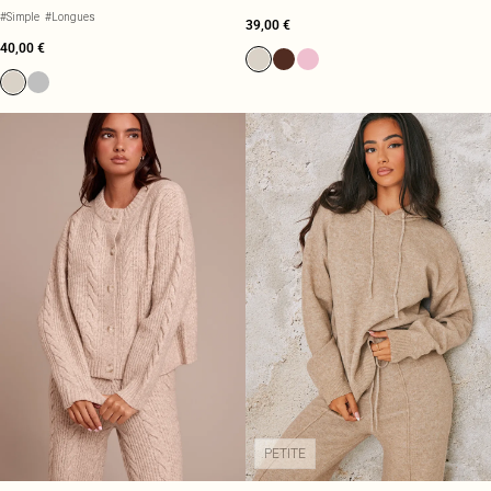
#Simple
#Longues
39,00 €
40,00 €
PETITE