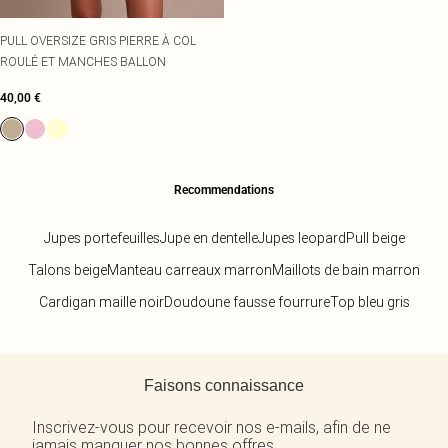
PULL OVERSIZE GRIS PIERRE À COL
ROULÉ ET MANCHES BALLON
40,00 €
Recommendations
Jupes portefeuilles
Jupe en dentelle
Jupes leopard
Pull beige
Talons beige
Manteau carreaux marron
Maillots de bain marron
Cardigan maille noir
Doudoune fausse fourrure
Top bleu gris
Retour au contenu principal
Faisons connaissance
Inscrivez-vous pour recevoir nos e-mails, afin de ne
jamais manquer nos bonnes offres.