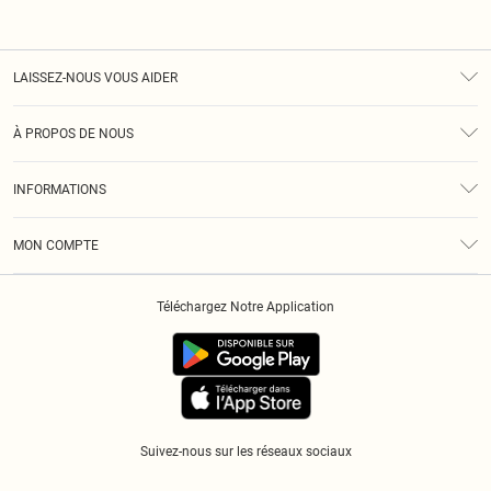
LAISSEZ-NOUS VOUS AIDER
Assistance
À PROPOS DE NOUS
Retours
À Notre Sujet
Guide Des Tailles
INFORMATIONS
Diversité
Livraison
Conditions Générales
Klarna
MON COMPTE
Politique De Confidentialité
Historique
Informations Sur L’App PLT
Téléchargez Notre Application
Cookies
Suivez-nous sur les réseaux sociaux