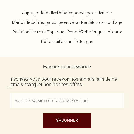
Jupes portefeuilles
Robe leopard
Jupe en dentelle
Maillot de bain leopard
Jupe en velour
Pantalon camouflage
Pantalon bleu clair
Top rouge femme
Robe longue col carre
Robe maille manche longue
Retour au contenu principal
Faisons connaissance
Inscrivez-vous pour recevoir nos e-mails, afin de ne
jamais manquer nos bonnes offres.
S'ABONNER