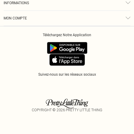
INFORMATIONS
Diversité
Livraison
Conditions Générales
Klarna
MON COMPTE
Politique De Confidentialité
Historique
Informations Sur L’App PLT
Téléchargez Notre Application
Cookies
Suivez-nous sur les réseaux sociaux
COPYRIGHT ©
2026
PRETTY LITTLE THING