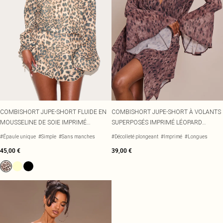
COMBISHORT JUPE-SHORT FLUIDE EN
COMBISHORT JUPE-SHORT À VOLANTS
MOUSSELINE DE SOIE IMPRIMÉ
SUPERPOSÉS IMPRIMÉ LÉOPARD
LÉOPARD À ÉPAULE DÉNUDÉE
MARRON
#Épaule unique
#Simple
#Sans manches
#Décolleté plongeant
#Imprimé
#Longues
45,00 €
39,00 €