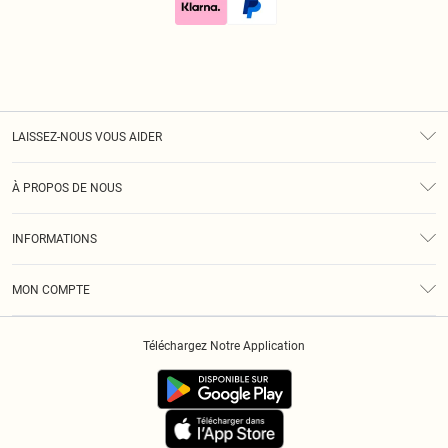
LAISSEZ-NOUS VOUS AIDER
Assistance
À PROPOS DE NOUS
Retours
À Notre Sujet
Guide Des Tailles
INFORMATIONS
Diversité
Livraison
Conditions Générales
Klarna
MON COMPTE
Politique De Confidentialité
Historique
Informations Sur L’App PLT
Téléchargez Notre Application
Cookies