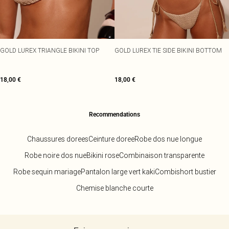
Écharpes et gants
Jean et joli top
Robes vertes
Accessoires cheveux
Tenues de soirée
Robes rouges
Essentiels du quotidien
Robes violettes
BIJOUX
Fête de jardin
Robes bleues
Bijoux
GOLD LUREX TRIANGLE BIKINI TOP
GOLD LUREX TIE SIDE BIKINI BOTTOM
Du jour à la nuit
Robes roses
Bijoux dorés
Invitée de mariage
Robes jaunes
Bijoux argentés
Tenues pour l'aéroport
Boucles d'oreilles
18,00 €
18,00 €
Tenues de concert
Colliers
Bracelets
Bagues
Recommendations
Chaussures dorees
Ceinture doree
Robe dos nue longue
Robe noire dos nue
Bikini rose
Combinaison transparente
Robe sequin mariage
Pantalon large vert kaki
Combishort bustier
Chemise blanche courte
Retour au contenu principal