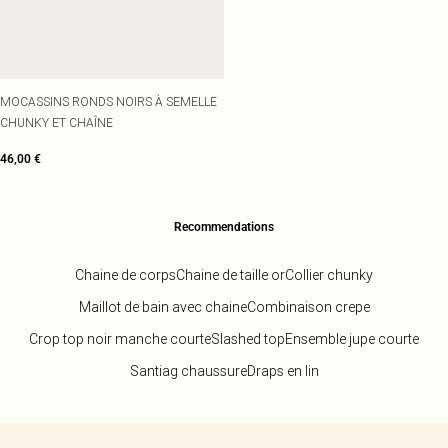
MOCASSINS RONDS NOIRS À SEMELLE
CHUNKY ET CHAÎNE
46,00 €
Recommendations
Chaine de corps
Chaine de taille or
Collier chunky
Maillot de bain avec chaine
Combinaison crepe
Crop top noir manche courte
Slashed top
Ensemble jupe courte
Santiag chaussure
Draps en lin
Retour au contenu principal