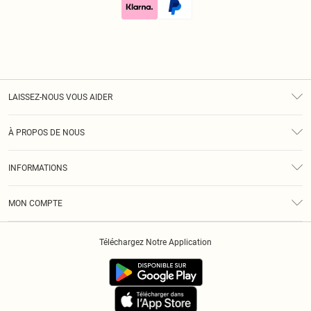
LAISSEZ-NOUS VOUS AIDER
Assistance
À PROPOS DE NOUS
Retours
À Notre Sujet
Guide Des Tailles
INFORMATIONS
Diversité
Livraison
Conditions Générales
Klarna
MON COMPTE
Politique De Confidentialité
Historique
Informations Sur L’App PLT
Téléchargez Notre Application
Cookies