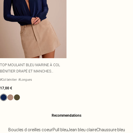
TOP MOULANT BLEU MARINE À COL
BÉNITIER DRAPÉ ET MANCHES
LONGUES
#Col bénitier
#Longues
17,00 €
Recommendations
Boucles d oreilles coeur
Pull bleu
Jean bleu claire
Chaussure bleu