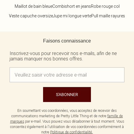
Maillot de bain bleue
Combishort en jeans
Robe rouge col
Veste capuche oversize
Jupe mi longue verte
Pull maille rayures
Retour au contenu principal
Faisons connaissance
Inscrivez-vous pour recevoir nos e-mails, afin de ne
jamais manquer nos bonnes offres.
S'ABONNER
En soumettant vos coordonnées, vous acceptez de recevoir des
communications marketing de Pretty Little Thing et de notre
famille de
marques
par e-mail. Vous pouvez vous désabonner à tout moment. Vous
consentez également à l'utilisation de vos coordonnées conformément à
notre
Politique de confidentialité.