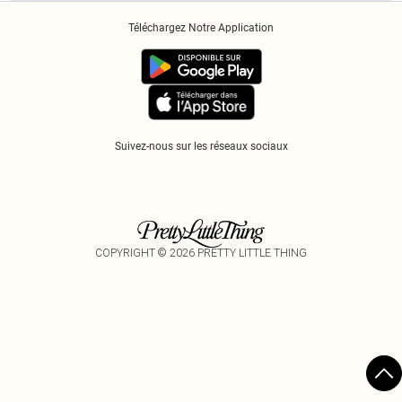
Historique
Informations Sur L’App PLT
Téléchargez Notre Application
Cookies
Suivez-nous sur les réseaux sociaux
COPYRIGHT ©
2026
PRETTY LITTLE THING