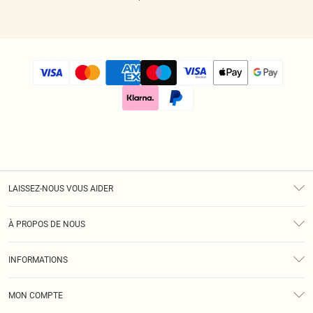
LAISSEZ-NOUS VOUS AIDER
Assistance
À PROPOS DE NOUS
Retours
À Notre Sujet
Guide Des Tailles
INFORMATIONS
Diversité
Livraison
Conditions Générales
Klarna
MON COMPTE
Politique De Confidentialité