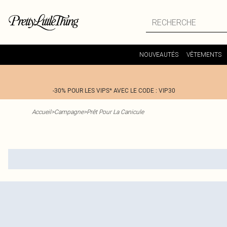
NOUVEAUTÉS
VÊTEMENTS
-30% POUR LES VIPS* AVEC LE CODE : VIP30
Accueil
>
Campagne
>
Prêt Pour La Canicule