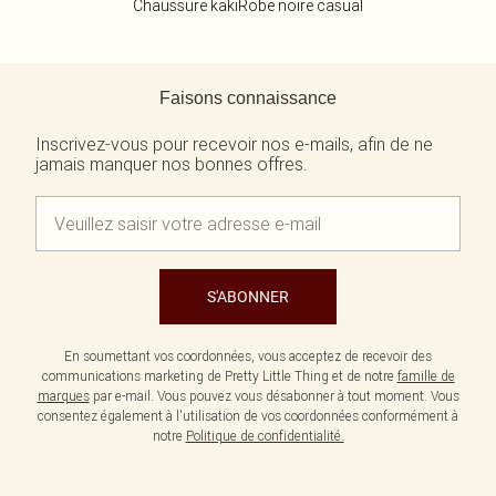
Chaussure kaki
Robe noire casual
Retour au contenu principal
Faisons connaissance
Inscrivez-vous pour recevoir nos e-mails, afin de ne
jamais manquer nos bonnes offres.
S'ABONNER
En soumettant vos coordonnées, vous acceptez de recevoir des
communications marketing de Pretty Little Thing et de notre
famille de
marques
par e-mail. Vous pouvez vous désabonner à tout moment. Vous
consentez également à l'utilisation de vos coordonnées conformément à
notre
Politique de confidentialité.