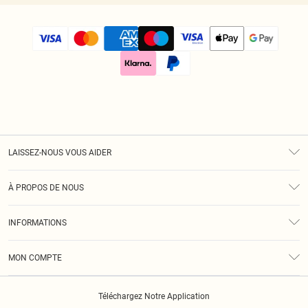
LAISSEZ-NOUS VOUS AIDER
Assistance
À PROPOS DE NOUS
Retours
À Notre Sujet
Guide Des Tailles
INFORMATIONS
Diversité
Livraison
Conditions Générales
Klarna
MON COMPTE
Politique De Confidentialité
Historique
Informations Sur L’App PLT
Téléchargez Notre Application
Cookies