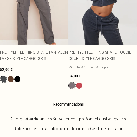
PRETTYLITTLETHING SHAPE PANTALON
PRETTYLITTLETHING SHAPE HOODIE
LARGE STYLE CARGO GRIS
COURT STYLE CARGO GRIS
ANTHRACITE À DÉTAIL BOUCLES
ANTHRACITE DÉLAVÉ
#Simple
#Cropped
#Longues
52,00 €
34,00 €
Recommendations
Gilet gris
Cardigan gris
Survetement gris
Bonnet gris
Baggy gris
Robe bustier en satin
Robe maille orange
Ceinture pantalon