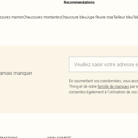
Recommendations
ssures marron
Chaussures montantes
Chaussure bleu
Jupe fleurie rose
Tailleur bleu
Ta
 jamais manquer
En soumettant vos coordonnées, vous acce
Thing et de notre
famille de marques
par e
consentez également à l'utilisation de v