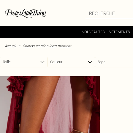
Passer au contenu principal
NOUVEAUTÉS
VÊTEMENTS
>
Accueil
Chaussure talon lacet montant
Taille
Couleur
Style