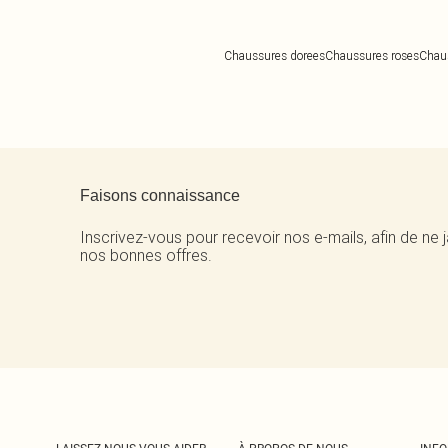
Chaussures dorees
Chaussures roses
Chau
Retour au contenu principal
Faisons connaissance
Inscrivez-vous pour recevoir nos e-mails, afin de ne
nos bonnes offres.