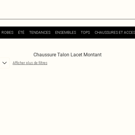
ROBES
ÉTÉ
TENDANCES
ENSEMBLES
TOPS
CHAUSSURES ET ACCES
Chaussure Talon Lacet Montant
Afficher plus de filtres