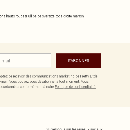
lons hauts rouges
Pull beige oversize
Robe droite marron
S'ABONNER
ptez de recevoir des communications marketing de Pretty Little
-mail. Vous pouvez vous désabonner à tout moment. Vous
os coordonnées conformément à notre
Politique de confidentialité.
Suivez-nous sur les réseaux sociaux