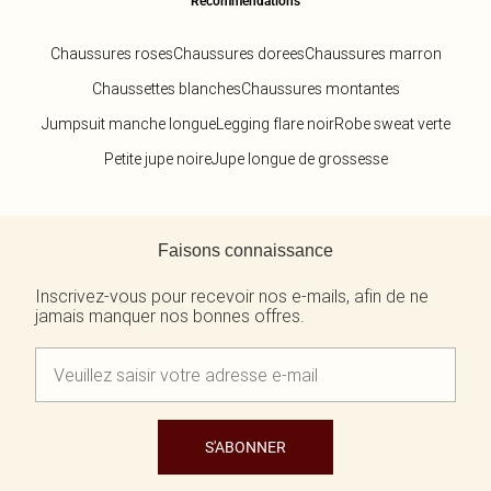
Recommendations
Chaussures roses
Chaussures dorees
Chaussures marron
Chaussettes blanches
Chaussures montantes
Jumpsuit manche longue
Legging flare noir
Robe sweat verte
Petite jupe noire
Jupe longue de grossesse
Retour au contenu principal
Faisons connaissance
Inscrivez-vous pour recevoir nos e-mails, afin de ne
jamais manquer nos bonnes offres.
S'ABONNER