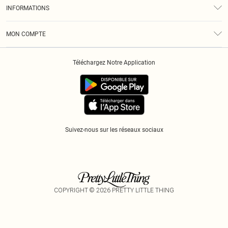
À Notre Sujet
Guide Des Tailles
INFORMATIONS
Diversité
Livraison
Conditions Générales
Klarna
MON COMPTE
Politique De Confidentialité
Historique
Informations Sur L’App PLT
Téléchargez Notre Application
Cookies
Suivez-nous sur les réseaux sociaux
COPYRIGHT ©
2026
PRETTY LITTLE THING