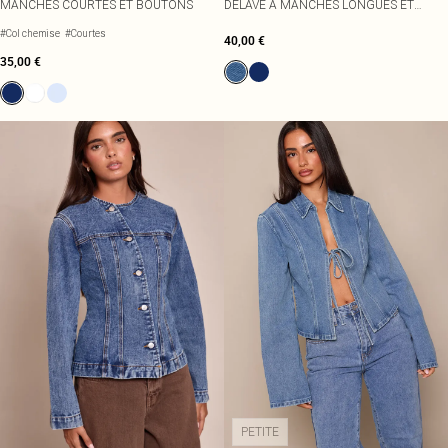
MANCHES COURTES ET BOUTONS
DÉLAVÉ À MANCHES LONGUES ET
TAILLE CINTRÉE
#Col chemise
#Courtes
40,00 €
35,00 €
PETITE