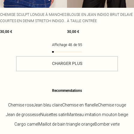
CHEMISE SCULPT LONGUE À MANCHES
BLOUSE EN JEAN INDIGO BRUT DELAVÉ
COURTES EN DENIM STRETCH INDIGO
À TAILLE CINTRÉE
BOUTONNÉE DEVANT
30,00 €
30,00 €
Affichage
48
de
95
CHARGER PLUS
Recommendations
Chemise rose
Jean bleu claire
Chemise en flanelle
Chemise rouge
Jean de grossesse
Nuisettes satin
Manteau imitation mouton beige
Cargo camel
Maillot de bain triangle orange
Bomber verte