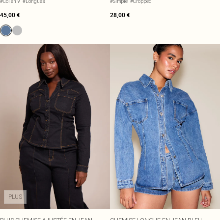
#Col en V
#Longues
#Simple
#Cropped
45,00 €
28,00 €
PLUS