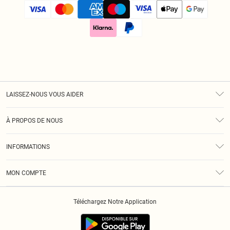
LAISSEZ-NOUS VOUS AIDER
Assistance
À PROPOS DE NOUS
Retours
À Notre Sujet
Guide Des Tailles
INFORMATIONS
Diversité
Livraison
Conditions Générales
Klarna
MON COMPTE
Politique De Confidentialité
Historique
Informations Sur L’App PLT
Téléchargez Notre Application
Cookies