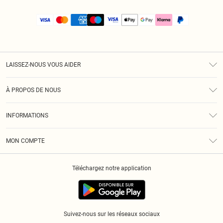
LAISSEZ-NOUS VOUS AIDER
Assistance
À PROPOS DE NOUS
Retours
À Notre Sujet
Guide Des Tailles
INFORMATIONS
PLT Réduction pour les étudiants
Livraison
Conditions Générales
Diversité
Royalty
MON COMPTE
Politique De Confidentialité
Klarna
Cookies
Informations Sur L’App PLT
Réduction étudiant - Student Beans
Téléchargez notre application
Historique
Suivez-nous sur les réseaux sociaux