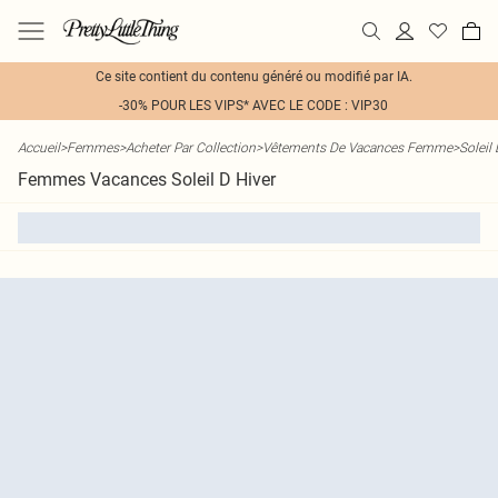
Ce site contient du contenu généré ou modifié par IA.
-30% POUR LES VIPS* AVEC LE CODE : VIP30
Accueil
>
Femmes
>
Acheter Par Collection
>
Vêtements De Vacances Femme
>
Soleil 
Femmes Vacances Soleil D Hiver