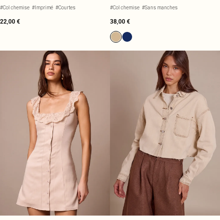
#Col chemise
#Imprimé
#Courtes
#Col chemise
#Sans manches
22,00 €
38,00 €