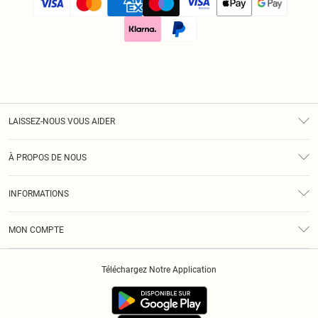
LAISSEZ-NOUS VOUS AIDER
Assistance
À PROPOS DE NOUS
Retours
À Notre Sujet
Guide Des Tailles
INFORMATIONS
Diversité
Livraison
Conditions Générales
Klarna
MON COMPTE
Politique De Confidentialité
Historique
Informations Sur L’App PLT
Téléchargez Notre Application
Cookies