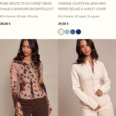
ROBE DROITE STYLE CORSET BEIGE
CHEMISE COURTE EN JEAN GRIS
CHAUD À BORDURE EN DENTELLE ET
PIERRE DÉLAVÉ À OURLET COUPÉ
BOUTONS
#Col chemise
#Simple
#Courtes
#Col chemise
#Cropped
#Longues
38,00 €
39,00 €