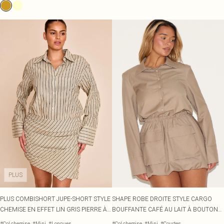
PLUS
PLUS COMBISHORT JUPE-SHORT STYLE
SHAPE ROBE DROITE STYLE CARGO
CHEMISE EN EFFET LIN GRIS PIERRE À
BOUFFANTE CAFÉ AU LAIT À BOUTONS
RAYURES ET MANCHES LONGUES
DEVANT
#Col chemise
#Mini
#Longues
#Col chemise
#Mini
#Courtes