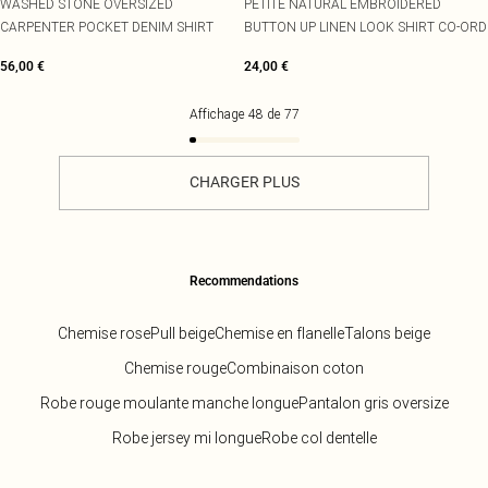
WASHED STONE OVERSIZED
PETITE NATURAL EMBROIDERED
CARPENTER POCKET DENIM SHIRT
BUTTON UP LINEN LOOK SHIRT CO-ORD
56,00 €
24,00 €
Affichage
48
de
77
CHARGER PLUS
Recommendations
Chemise rose
Pull beige
Chemise en flanelle
Talons beige
Chemise rouge
Combinaison coton
Robe rouge moulante manche longue
Pantalon gris oversize
Robe jersey mi longue
Robe col dentelle